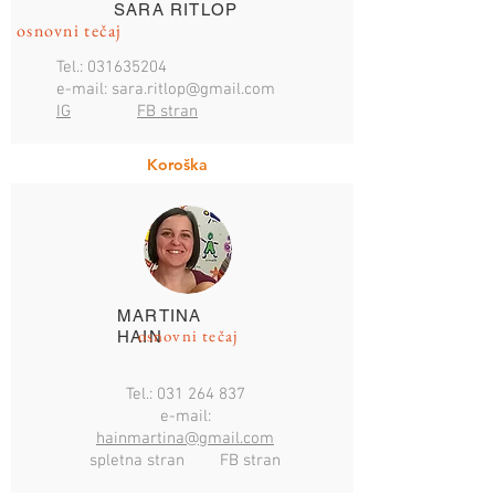
SARA RITLOP
osnovni tečaj
Tel.:
031635204
e-mail:
sara.ritlop@gmail.com
IG
FB stran
Koroška
MARTINA
osnovni tečaj
HAIN
Tel.:
031 264 837
e-mail:
hainmartina@gmail.com
spletna stran FB stran