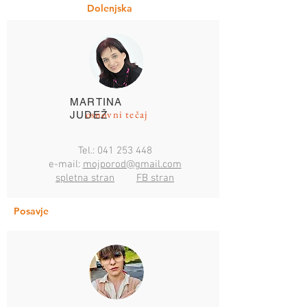
Dolenjska
MARTINA
osnovni tečaj
JUDEŽ
Tel.:
041 253 448
e-mail:
mojporod@gmail.com
spletna stran
FB stran
Posavje