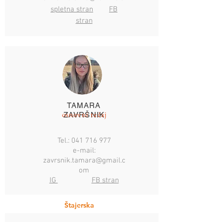
spletna stran
FB
stran
TAMARA
osnovni tečaj
ZAVRŠNIK
Tel.:
041 716 977
e-mail:
zavrsnik.tamara@gmail.c
om
IG
FB stran
Štajerska