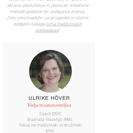
aktivno poslušanje in jasne ter kreativne
metode podpore ter podajanja znanja.
Zelo smo hvaležni za prispevke in stalno
podporo našega
tima medicinskih
svetovalcev
!
ULRIKE HÖVER
Vodja in ustanoviteljica
Coach DGfC
študirala filozofijo (MA),
fokus na medicinski in družinski
etiki