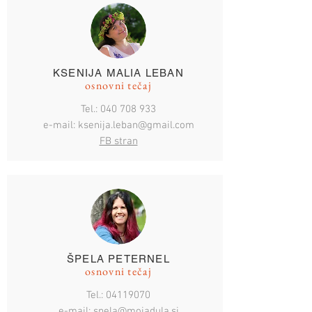
KSENIJA MALIA LEBAN
osnovni tečaj
Tel.:
040 708 933
e-mail:
ksenija.leban@gmail.com
FB stran
ŠPELA PETERNEL
osnovni tečaj
Tel.:
04119070
e-mail:
spela@mojadula.si