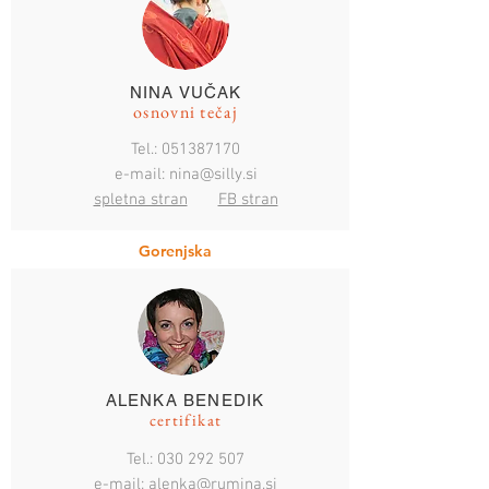
NINA VUČAK
osnovni tečaj
Tel.:
051387170
e-mail:
nina@silly.si
spletna stran
FB stran
Gorenjska
ALENKA BENEDIK
certifikat
Tel.: 030 292 507
e-mail:
alenka@rumina.si