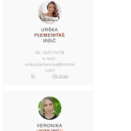
URŠKA
osnovni tečaj
PLEMENITAŠ
IRŠIČ
Tel.:
040174738
e-mail:
urska.plemenitas@hotmai
l.com
IG
FB stran
VERONIKA
osnovni tečaj