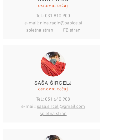
osnovni tečaj
Tel.:
031 810 900
e-mail:
nina.radin@babice.si
spletna stran
FB stran
SAŠA ŠIRCELJ
osnovni tečaj
Tel.:
051 640 908
e-mail:
sasa.sircelj@gmail.com
spletna stran