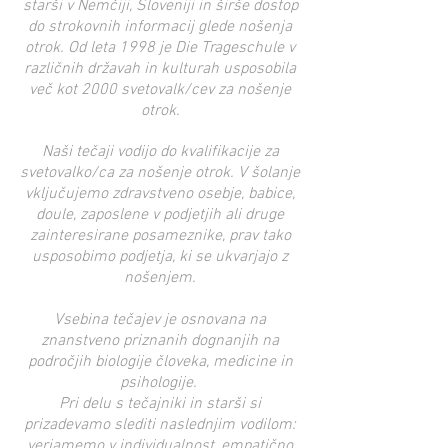
starši v Nemčiji, Sloveniji in širše dostop
do strokovnih informacij glede nošenja
otrok. Od leta 1998 je Die Trageschule v
različnih državah in kulturah usposobila
več kot 2000 svetovalk/cev za nošenje
otrok.
Naši tečaji vodijo do kvalifikacije za
svetovalko/ca za nošenje otrok. V šolanje
vključujemo zdravstveno osebje, babice,
doule, zaposlene v podjetjih ali druge
zainteresirane posameznike, prav tako
usposobimo podjetja, ki se ukvarjajo z
nošenjem.
Vsebina tečajev je osnovana na
znanstveno priznanih dognanjih na
področjih biologije človeka, medicine in
psihologije.
Pri delu s tečajniki in starši si
prizadevamo slediti naslednjim vodilom:
verjamemo v individualnost, empatično