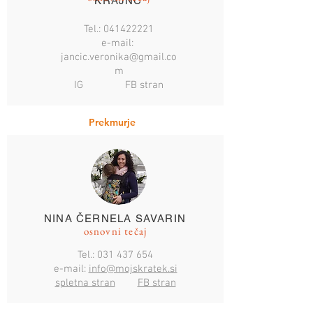
KRAJNC
Tel.:
041422221
e-mail:
jancic.veronika@gmail.co
m
IG FB stran
Prekmurje
NINA ČERNELA SAVARIN
osnovni tečaj
Tel.:
031 437 654
e-mail:
info@mojskratek.si
spletna stran
FB stran