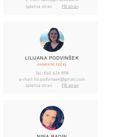
spletna stran
FB stran
LILIJANA PODVINŠEK
osnovni tečaj
Tel.:
040 626 898
e-mail:
lili.podvinsek@gmail.com
spletna stran
FB stran
NINA RADIN