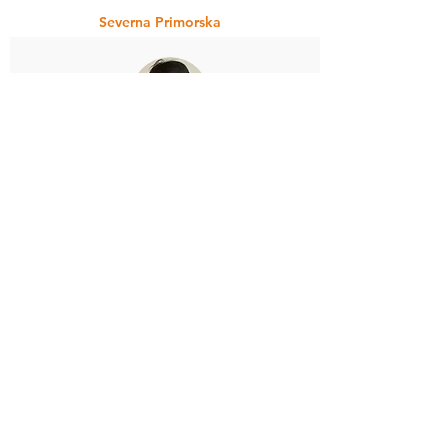
Severna Primorska
IRENA KOTUR
osnovni tečaj
Tel.:
031 828 492
e-mail:
ikotur@gmail.com
NIKA ŽIGON
osnovni tečaj