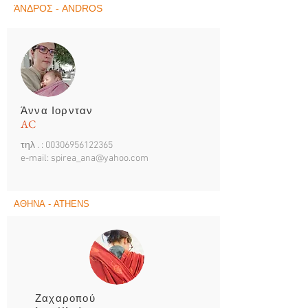
ΆΝΔΡΟΣ - ANDROS
Άννα Ιορνταν
AC
τηλ . :
00306956122365
e-mail:
spirea_ana@yahoo.com
ΑΘΗΝΑ
- ATHENS
Ζαχαροπού