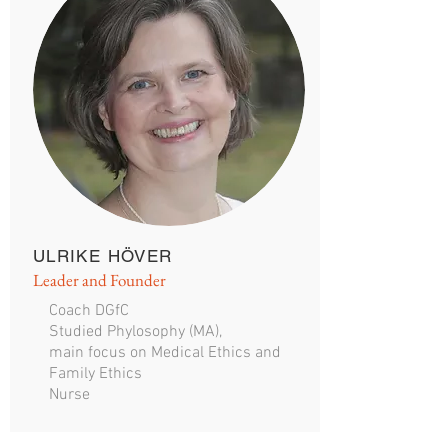
ULRIKE HÖVER
Leader and Founder
Coach DGfC
Studied Phylosophy (MA),
main focus on Medical Ethics and
Family Ethics
Nurse