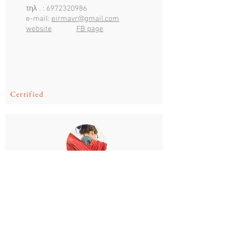
τηλ . :
6972320986
e-mail:
eirmavr@gmail.com
website
FB page
Certified
Ρούσσου
Ευαγγελία
τηλ . :
210 2476905
e-mail:
eua.rou@gmail.com