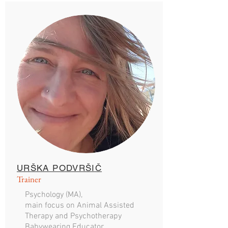
URŠKA PODVRŠIČ
Trainer
Psychology (MA),
main focus on Animal Assisted
Therapy and Psychotherapy
Babywearing Educator