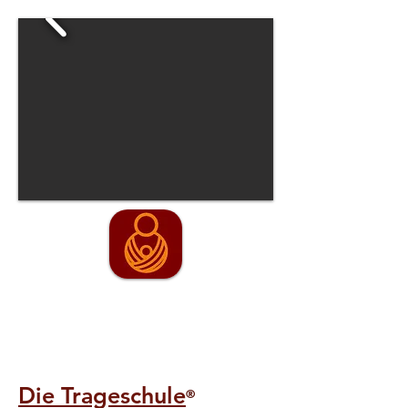
“Carrying is affectionate body contact
and promotes healthy development of
the child.”
Die Trageschule
®