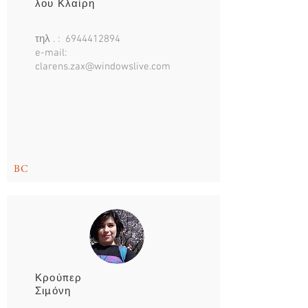
λου Κλαίρη
τηλ . :
6944412894
e-mail:
clarens.zax@windowslive.com
BC
Κρούπερ
Σιμόνη