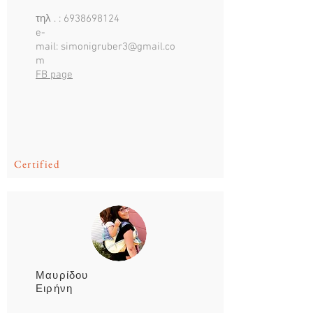
τηλ . :
6938698124
e-
mail:
simonigruber3@gmail.co
m
FB page
Certified
Μαυρίδου
Ειρήνη