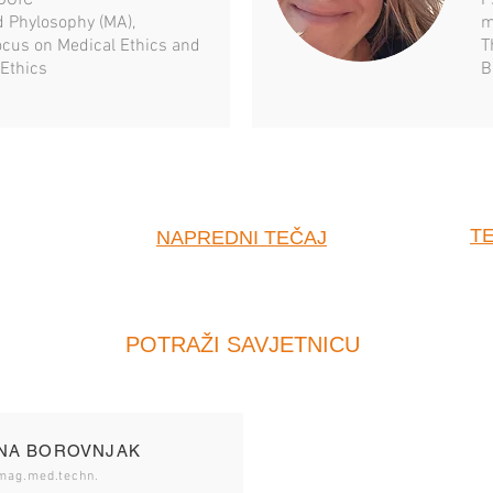
DGfC
P
d Phylosophy (MA),
m
ocus on Medical Ethics and
T
 Ethics
B
TE
NAPREDNI TEČAJ
POTRAŽI SAVJETNICU
NA BOROVNJAK
mag.med.techn.