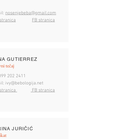
il:
nosenjebeba@gmail.com
stranica
FB stranica
NA GUTIERREZ
ni tečaj
 099 202 2411
il:
ivy@bebologija.net
stranica
FB stranica
INA JURIČIĆ
ikat