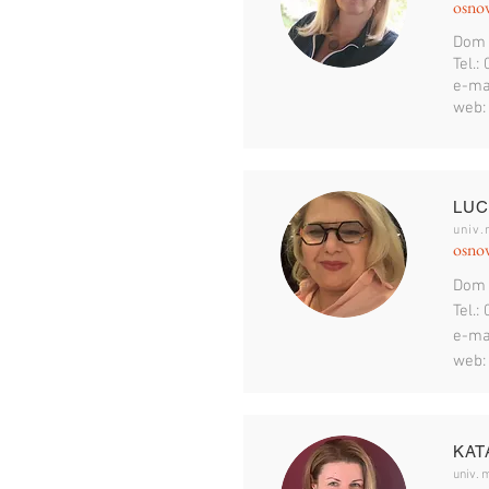
osnov
Dom 
Tel.
e-ma
web
LUC
univ.
osnov
Dom 
Tel.
e-ma
web
KAT
univ. 