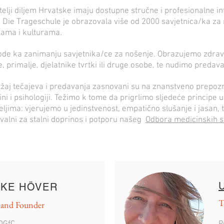
ratelji diljem Hrvatske imaju dostupne stručne i profesionalne i
 Die Trageschule je obrazovala više od 2000 savjetnica/ka za n
ljama i kulturama.
vode ka zanimanju savjetnika/ce za nošenje. Obrazujemo zdra
, primalje, djelatnike tvrtki ili druge osobe, te nudimo predava
žaj tečajeva i predavanja zasnovani su na znanstveno prepozna
ni i psihologiji. Težimo k tome da prigrlimo sljedeće principe
teljima: vjerujemo u jedinstvenost, empatično slušanje i jasan,
valni za stalni doprinos i potporu našeg
Odbora medicinskih s
IKE HÖVER
T
 and Founder