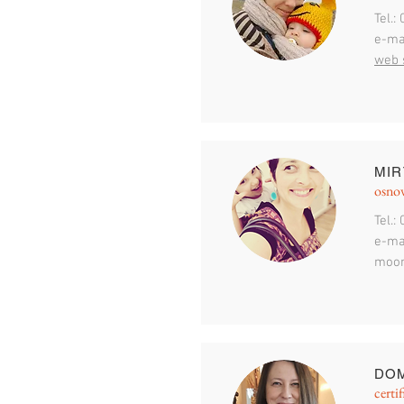
Tel.:
e-ma
web 
MIR
osnov
Tel.:
e-mai
moon
DOM
certif