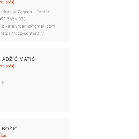
ni tečaj
zdravlja Zagreb - C
entar
 091 5454 838
il:
kata.vrbanic@gmail.com
:
https://dzz-centar.hr/
 ADŽIĆ MATIČ
ni tečaj
il:
S BOŽIĆ
ikat