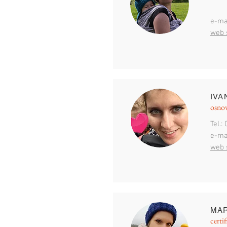
e-ma
web 
IVA
osnov
Tel.:
e-ma
web 
MAR
certif