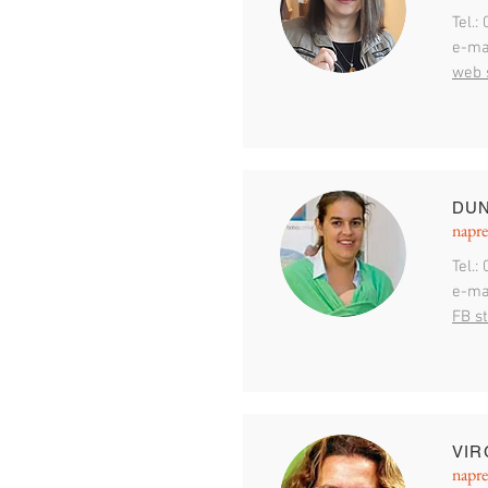
Tel.:
e-ma
web 
DUN
napre
Tel.:
e-ma
FB s
VIR
napre