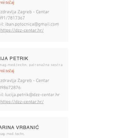
ni tečaj
zdravlja Zagreb - Centar
: 091/7817367
il:
iban.potocnica@gmail.com
:
https://dzz-centar.hr/
IJA PETRIK
mag.med.techn, patronažna sestra
ni tečaj
zdravlja Zagreb - C
entar
: 098672876
il:
lucija.petrik@dzz-centar.hr
:
https://dzz-centar.hr/
ARINA VRBANIĆ
mag. med. techn.