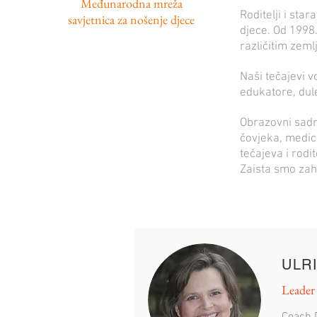
Međunarodna mreža
Roditelji i sta
savjetnica za nošenje djece
djece. Od 1998.
različitim zem
Naši tečajevi 
edukatore, dule
Obrazovni sadr
čovjeka, medici
tečajeva i rodi
Zaista smo zah
ULR
Leader