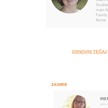
Coach 
Studie
main f
Family
Nurse
OSNOVNI TEČAJ
ZAGREB
IRE
univ.