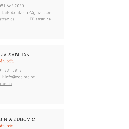
 091 662 2050
il:
ekobutikcom@gmail.com
stranica
FB stranica
JA SABLJAK
dni tečaj
 01 331 0813
il:
info@nosime.hr
tranica
GINIA ZUBOVIĆ
dni tečaj