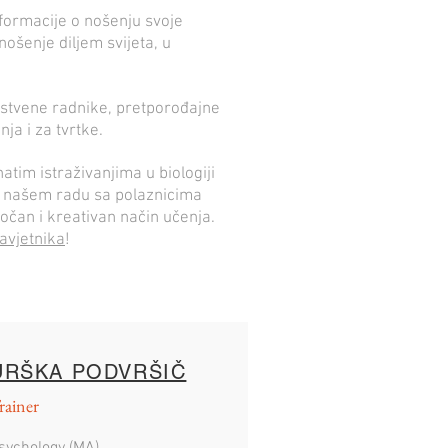
nformacije o nošenju svoje
ošenje diljem svijeta, u
vstvene radnike, pretporođajne
nja i za tvrtke.
tim istraživanjima u biologiji
 u našem radu sa polaznicima
 točan i kreativan način učenja.
avjetnika
!
URŠKA PODVRŠIČ
rainer