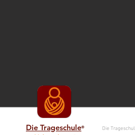
Die Trageschule
®
Die Trageschul