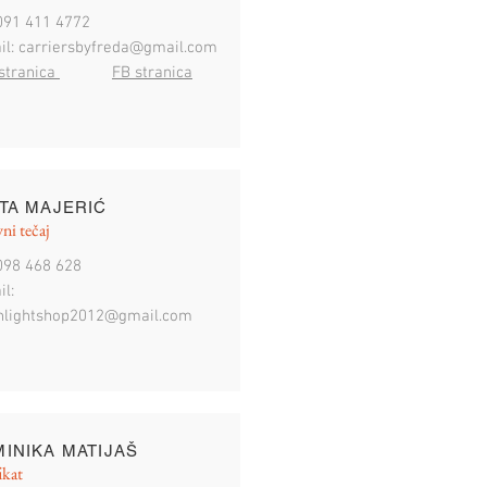
 091 411 4772
il:
carriersbyfreda@gmail.com
stranica
FB stranica
TA MAJERIĆ
ni tečaj
 098 468 628
l:
lightshop2012@gmail.com
INIKA MATIJAŠ
ikat