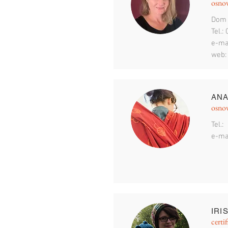
osnov
Dom 
Tel.:
e-ma
web
ANA
osnov
Tel.:
e-ma
IRI
certif